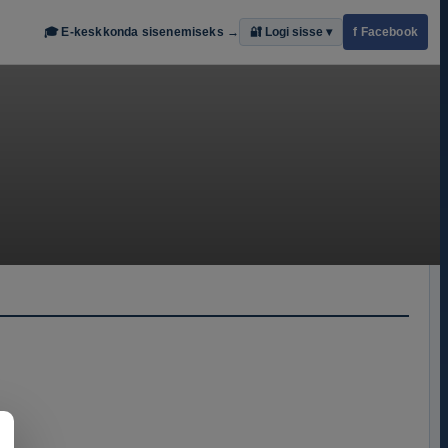
🎓
E-keskkonda sisenemiseks
→
🔐
Logi sisse
▾
f
Facebook