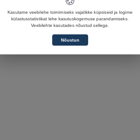
🍪
Kasutame veebilehe toimimiseks vajalikke küpsiseid ja logime
külastusstatistikat lehe kasutuskogemuse parandamiseks.
Veebilehte kasutades nõustud sellega.
Nõustun