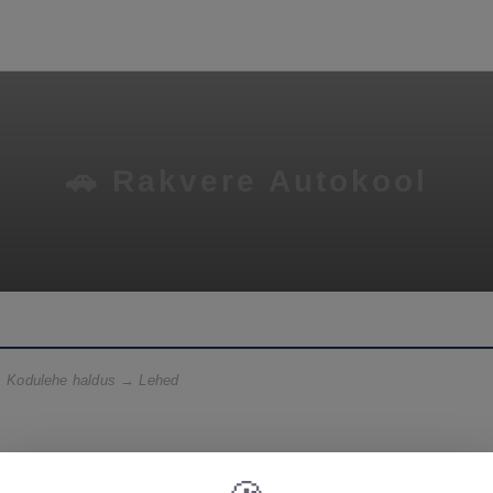
🚗 Rakvere Autokool
→ Kodulehe haldus → Lehed