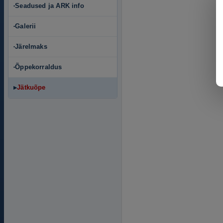
Seadused ja ARK info
▪
Galerii
▪
Järelmaks
▪
Õppekorraldus
▪
Jätkuõpe
▶