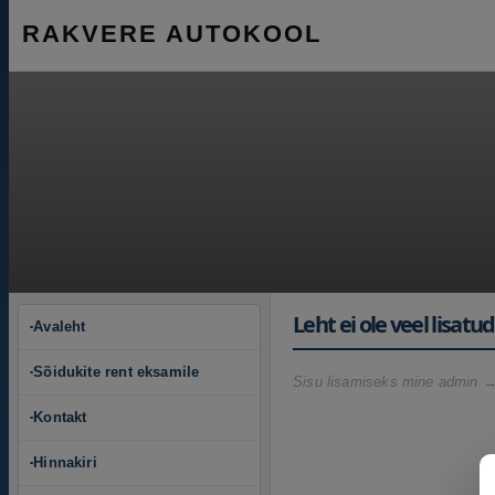
RAKVERE AUTOKOOL
Leht ei ole veel lisatud
Avaleht
▪
Sõidukite rent eksamile
▪
Sisu lisamiseks mine admin 
Kontakt
▪
Hinnakiri
▪