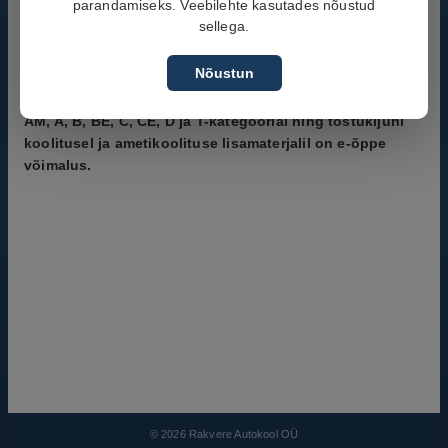
parandamiseks. Veebilehte kasutades nõustud
*AM-, A-, B-, BE-, C-, CE-, D- ja T-kategooria
sellega.
mootorsõidukijuhi kursused;
*veoauto- ja bussijuhi ametikoolitused;
Nõustun
*lõppastme koolitus (talviti);
*tõstukijuhi koolitus.
AM, A, B, BE, C, CE, D ja T-kategoorial ning tõstukijuhi
koolitusel ja ametikoolituse lisamaterjalil on e-õppe
võimalus.
©
2026
Rakvere Autokool OÜ