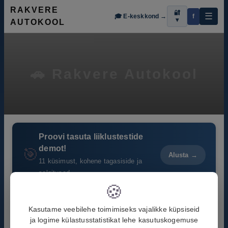
RAKVERE
🔐
☰
🎓
E-keskkond
→
f
▾
AUTOKOOL
🚗 Rakvere Autokool
Proovi tasuta liiklustestide
demot!
🎯
Alusta →
11 küsimust, kohene tagasiside ja
selgitused
🍪
Tere tulemast Rakvere Autokooli kodulehele!
Kasutame veebilehe toimimiseks vajalikke küpsiseid
ja logime külastusstatistikat lehe kasutuskogemuse
Pakutavad koolitused: